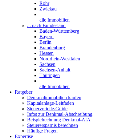
Rohr
Zwickau
alle Immobilien
... nach Bundesland
Baden-Württemberg
Bayern
Berlin
Brandenburg
Hessen
Nordrhein-Westfalen
Sachsen
Sachsen-Anhalt
Thüringen
alle Immobilien
Ratgeber
Denkmalimmobilien kaufen
Kapitalanlage-Leitfaden
Steuervorteile-Guide
Infos zur Denkmal-Abschreibung
Beispielrechnung Denkmal-AfA
Steuerersparnis berechnen
Häufige Fragen
Expertise