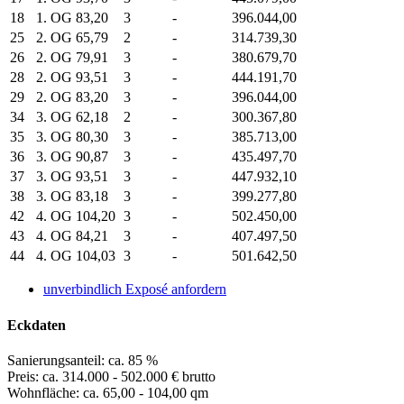
18
1. OG
83,20
3
-
396.044,00
25
2. OG
65,79
2
-
314.739,30
26
2. OG
79,91
3
-
380.679,70
28
2. OG
93,51
3
-
444.191,70
29
2. OG
83,20
3
-
396.044,00
34
3. OG
62,18
2
-
300.367,80
35
3. OG
80,30
3
-
385.713,00
36
3. OG
90,87
3
-
435.497,70
37
3. OG
93,51
3
-
447.932,10
38
3. OG
83,18
3
-
399.277,80
42
4. OG
104,20
3
-
502.450,00
43
4. OG
84,21
3
-
407.497,50
44
4. OG
104,03
3
-
501.642,50
unverbindlich Exposé anfordern
Eckdaten
Sanierungsanteil: ca. 85 %
Preis: ca. 314.000 - 502.000 € brutto
Wohnfläche: ca. 65,00 - 104,00 qm