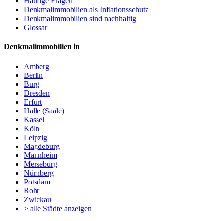
Häufige Fragen
Denkmalimmobilien als Inflationsschutz
Denkmalimmobilien sind nachhaltig
Glossar
Denkmalimmobilien in
Amberg
Berlin
Burg
Dresden
Erfurt
Halle (Saale)
Kassel
Köln
Leipzig
Magdeburg
Mannheim
Merseburg
Nürnberg
Potsdam
Rohr
Zwickau
> alle Städte anzeigen