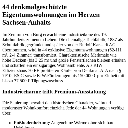
44 denkmalgeschützte
Eigentumswohnungen im Herzen
Sachsen-Anhalts
Im Zentrum von Burg erwacht eine Industrieikone des 19.
Jahrhunderts zu neuem Leben. Die ehemalige Tuchfabrik, 1887 als
Schuhfabrik gegründet und später von der Rudolf Karstadt AG
übernommen, wird in 44 exklusive Eigentumswohnungen (62-111
m², 2-4 Zimmer) transformiert. Charakteristische Merkmale wie
hohe Decken (bis 3,25 m) und große Fensterflächen bleiben erhalten
und schaffen ein einzigartiges Wohnambiente. Als KfW-
Effizienzhaus 70 EE profitieren Käufer von Denkmal-AfA nach §
7i/10f EStG sowie KfW-Förderungen bis 150.000 € pro Einheit mit
bis zu 37.500 € Tilgungszuschuss.
Industriecharme trifft Premium-Ausstattung
Die Sanierung bewahrt den historischen Charakter, während
modernster Wohnkomfort einzieht. Jede der 44 Wohnungen verfügt
über:
Fußbodenheizung
: Angenehme Wärme ohne sichtbare
Heizkörper