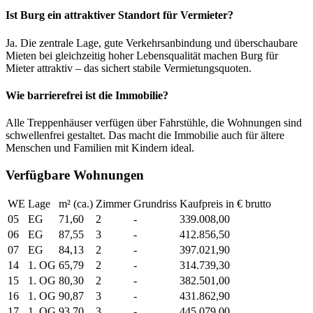
Ist Burg ein attraktiver Standort für Vermieter?
Ja. Die zentrale Lage, gute Verkehrsanbindung und überschaubare
Mieten bei gleichzeitig hoher Lebensqualität machen Burg für
Mieter attraktiv – das sichert stabile Vermietungsquoten.
Wie barrierefrei ist die Immobilie?
Alle Treppenhäuser verfügen über Fahrstühle, die Wohnungen sind
schwellenfrei gestaltet. Das macht die Immobilie auch für ältere
Menschen und Familien mit Kindern ideal.
Verfügbare Wohnungen
WE
Lage
m² (ca.)
Zimmer
Grundriss
Kaufpreis in € brutto
05
EG
71,60
2
-
339.008,00
06
EG
87,55
3
-
412.856,50
07
EG
84,13
2
-
397.021,90
14
1. OG
65,79
2
-
314.739,30
15
1. OG
80,30
2
-
382.501,00
16
1. OG
90,87
3
-
431.862,90
17
1. OG
93,70
3
-
445.079,00