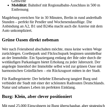
Gehweite
Mobilität
: Bahnhof mit Regionalbahn-Anschluss in 500 m
Entfernung
Magdeburg erreichen Sie in 30 Minuten, Berlin in rund anderthalb
Stunden – perfekt für Pendler und Wochenendausflüge. Die
Anbindung an A2, B1 und B246a macht auch die Anreise mit dem
Auto unkompliziert.
Grüne Oasen direkt nebenan
Wer nach Feierabend abschalten möchte, muss keine weiten Wege
zurücklegen. Goethepark und Flickschupark beginnen unmittelbar
an der Immobilie. Ein Spaziergang entlang der Ihle oder durch die
weitläufigen Parkanlagen bietet Erholung zu jeder Jahreszeit. Der
angelegte Innenhof der Immobilie selbst wird zur grünen Oase mit
harmonischen Grünflächen – ein Rückzugsort mitten in der Stadt.
Für Radbegeisterte: Der beliebte Elberadweg tangiert Burg und
verbindet die Stadt mit einer der schönsten Radrouten Deutschlands.
Natur und urbanes Leben im perfekten Einklang.
Burg: Klein, aber clever positioniert
Mit rund 25.000 Einwohnern ist Burg überschaubar, aber strategisch