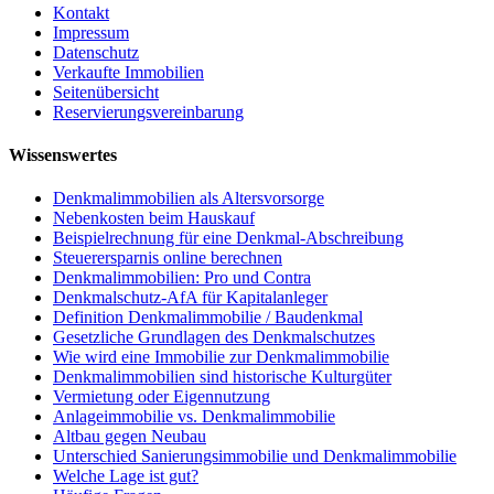
Kontakt
Impressum
Datenschutz
Verkaufte Immobilien
Seitenübersicht
Reservierungsvereinbarung
Wissenswertes
Denkmalimmobilien als Altersvorsorge
Nebenkosten beim Hauskauf
Beispielrechnung für eine Denkmal-Abschreibung
Steuerersparnis online berechnen
Denkmalimmobilien: Pro und Contra
Denkmalschutz-AfA für Kapitalanleger
Definition Denkmalimmobilie / Baudenkmal
Gesetzliche Grundlagen des Denkmalschutzes
Wie wird eine Immobilie zur Denkmalimmobilie
Denkmalimmobilien sind historische Kulturgüter
Vermietung oder Eigennutzung
Anlageimmobilie vs. Denkmalimmobilie
Altbau gegen Neubau
Unterschied Sanierungsimmobilie und Denkmalimmobilie
Welche Lage ist gut?