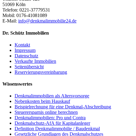
51069 Köln
Telefon: 0221-37779531
Mobil: 0176-41081089
E-Mail:
info@denkmalimmobilie24.de
Dr. Schütz Immobilien
Kontakt
Impressum
Datenschutz
Verkaufte Immobilien
Seitenübersicht
Reservierungsvereinbarung
Wissenswertes
Denkmalimmobilien als Altersvorsorge
Nebenkosten beim Hauskauf
Beispielrechnung für eine Denkmal-Abschreibung
Steuerersparnis online berechnen
Denkmalimmobilien: Pro und Contra
Denkmalschutz-AfA für Kapitalanleger
Definition Denkmalimmobilie / Baudenkmal
Gesetzliche Grundlagen des Denkmalschutzes