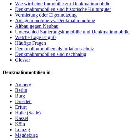
Wie wird eine Immobilie zur Denkmalimmobilie
Denkmalimmobilien sind historische Kulturgüter
Vermietung oder Eigennutzung
Anlageimmobilie vs. Denkmalimmobilie
Altbau gegen Neubau
Unterschied Sanierungsimmobilie und Denkmalimmobilie
Welche Lage ist gut?
Häufige Fragen
Denkmalimmobilien als Inflationsschutz
Denkmalimmobilien sind nachhaltig
Glossar
Denkmalimmobilien in
Amberg
Berlin
Burg
Dresden
Erfurt
Halle (Saale)
Kassel
Köln
Leipzig
Magdeburg