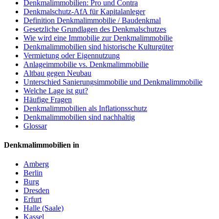
Denkmalimmobilien: Pro und Contra
Denkmalschutz-AfA für Kapitalanleger
Definition Denkmalimmobilie / Baudenkmal
Gesetzliche Grundlagen des Denkmalschutzes
Wie wird eine Immobilie zur Denkmalimmobilie
Denkmalimmobilien sind historische Kulturgüter
Vermietung oder Eigennutzung
Anlageimmobilie vs. Denkmalimmobilie
Altbau gegen Neubau
Unterschied Sanierungsimmobilie und Denkmalimmobilie
Welche Lage ist gut?
Häufige Fragen
Denkmalimmobilien als Inflationsschutz
Denkmalimmobilien sind nachhaltig
Glossar
Denkmalimmobilien in
Amberg
Berlin
Burg
Dresden
Erfurt
Halle (Saale)
Kassel