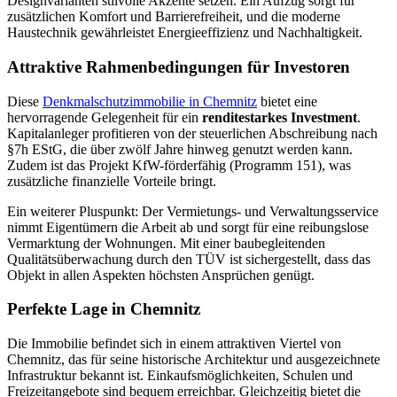
Designvarianten stilvolle Akzente setzen. Ein Aufzug sorgt für
zusätzlichen Komfort und Barrierefreiheit, und die moderne
Haustechnik gewährleistet Energieeffizienz und Nachhaltigkeit.
Attraktive Rahmenbedingungen für Investoren
Diese
Denkmalschutzimmobilie in Chemnitz
bietet eine
hervorragende Gelegenheit für ein
renditestarkes Investment
.
Kapitalanleger profitieren von der steuerlichen Abschreibung nach
§7h EStG, die über zwölf Jahre hinweg genutzt werden kann.
Zudem ist das Projekt KfW-förderfähig (Programm 151), was
zusätzliche finanzielle Vorteile bringt.
Ein weiterer Pluspunkt: Der Vermietungs- und Verwaltungsservice
nimmt Eigentümern die Arbeit ab und sorgt für eine reibungslose
Vermarktung der Wohnungen. Mit einer baubegleitenden
Qualitätsüberwachung durch den TÜV ist sichergestellt, dass das
Objekt in allen Aspekten höchsten Ansprüchen genügt.
Perfekte Lage in Chemnitz
Die Immobilie befindet sich in einem attraktiven Viertel von
Chemnitz, das für seine historische Architektur und ausgezeichnete
Infrastruktur bekannt ist. Einkaufsmöglichkeiten, Schulen und
Freizeitangebote sind bequem erreichbar. Gleichzeitig bietet die