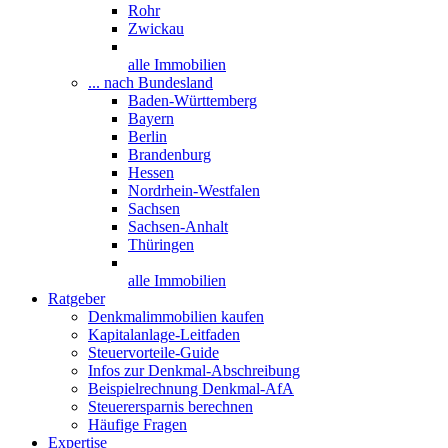
Rohr
Zwickau
alle Immobilien
... nach Bundesland
Baden-Württemberg
Bayern
Berlin
Brandenburg
Hessen
Nordrhein-Westfalen
Sachsen
Sachsen-Anhalt
Thüringen
alle Immobilien
Ratgeber
Denkmalimmobilien kaufen
Kapitalanlage-Leitfaden
Steuervorteile-Guide
Infos zur Denkmal-Abschreibung
Beispielrechnung Denkmal-AfA
Steuerersparnis berechnen
Häufige Fragen
Expertise