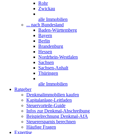
Rohr
Zwickau
alle Immobilien
... nach Bundesland
Baden-Württemberg
Bayern
Berlin
Brandenburg
Hessen
Nordrhein-Westfalen
Sachsen
Sachsen-Anhalt
Thüringen
alle Immobilien
Ratgeber
Denkmalimmobilien kaufen
Kapitalanlage-Leitfaden
Steuervorteile-Guide
Infos zur Denkmal-Abschreibung
Beispielrechnung Denkmal-AfA
Steuerersparnis berechnen
Häufige Fragen
Expertise