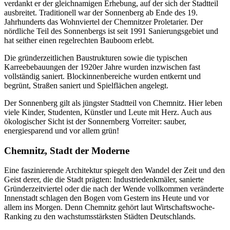
verdankt er der gleichnamigen Erhebung, auf der sich der Stadtteil
ausbreitet. Traditionell war der Sonnenberg ab Ende des 19.
Jahrhunderts das Wohnviertel der Chemnitzer Proletarier. Der
nördliche Teil des Sonnenbergs ist seit 1991 Sanierungsgebiet und
hat seither einen regelrechten Bauboom erlebt.
Die gründerzeitlichen Baustrukturen sowie die typischen
Karreebebauungen der 1920er Jahre wurden inzwischen fast
vollständig saniert. Blockinnenbereiche wurden entkernt und
begrünt, Straßen saniert und Spielflächen angelegt.
Der Sonnenberg gilt als jüngster Stadtteil von Chemnitz. Hier leben
viele Kinder, Studenten, Künstler und Leute mit Herz. Auch aus
ökologischer Sicht ist der Sonnernberg Vorreiter: sauber,
energiesparend und vor allem grün!
Chemnitz, Stadt der Moderne
Eine faszinierende Architektur spiegelt den Wandel der Zeit und den
Geist derer, die die Stadt prägten: Industriedenkmäler, sanierte
Gründerzeitviertel oder die nach der Wende vollkommen veränderte
Innenstadt schlagen den Bogen vom Gestern ins Heute und vor
allem ins Morgen. Denn Chemnitz gehört laut Wirtschaftswoche-
Ranking zu den wachstumsstärksten Städten Deutschlands.