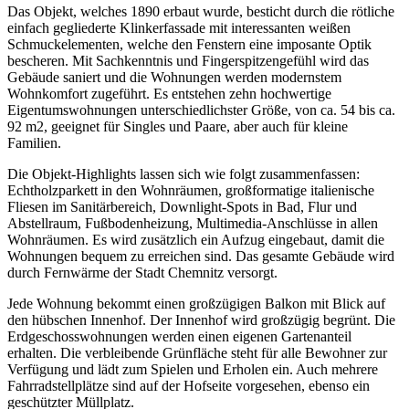
Das Objekt, welches 1890 erbaut wurde, besticht durch die rötliche
einfach gegliederte Klinkerfassade mit interessanten weißen
Schmuckelementen, welche den Fenstern eine imposante Optik
bescheren. Mit Sachkenntnis und Fingerspitzengefühl wird das
Gebäude saniert und die Wohnungen werden modernstem
Wohnkomfort zugeführt. Es entstehen zehn hochwertige
Eigentumswohnungen unterschiedlichster Größe, von ca. 54 bis ca.
92 m2, geeignet für Singles und Paare, aber auch für kleine
Familien.
Die Objekt-Highlights lassen sich wie folgt zusammenfassen:
Echtholzparkett in den Wohnräumen, großformatige italienische
Fliesen im Sanitärbereich, Downlight-Spots in Bad, Flur und
Abstellraum, Fußbodenheizung, Multimedia-Anschlüsse in allen
Wohnräumen. Es wird zusätzlich ein Aufzug eingebaut, damit die
Wohnungen bequem zu erreichen sind. Das gesamte Gebäude wird
durch Fernwärme der Stadt Chemnitz versorgt.
Jede Wohnung bekommt einen großzügigen Balkon mit Blick auf
den hübschen Innenhof. Der Innenhof wird großzügig begrünt. Die
Erdgeschosswohnungen werden einen eigenen Gartenanteil
erhalten. Die verbleibende Grünfläche steht für alle Bewohner zur
Verfügung und lädt zum Spielen und Erholen ein. Auch mehrere
Fahrradstellplätze sind auf der Hofseite vorgesehen, ebenso ein
geschützter Müllplatz.