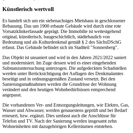
Künstlerisch wertvoll
Es handelt sich um ein siebenachsiges Mietshaus in geschlossener
Bebauung. Das um 1900 erbaute Gebäude wird durch eine rote
Vorsatzklinkerfassade geprägt. Die Immobilie ist weitestgehend
original, künstlerisch, baugeschichtlich, städtebaulich von
Bedeutung und als Kulturdenkmal gemäß § 2 des SächsDSchG
erfasst. Das Gebäude befindet sich im Stadtteil "Sonnenberg".
Das Objekt ist unsaniert und wird in den Jahren 2021/2022 saniert
und modernisiert. Im Zuge dessen wird es einer eingehenden
Substanzuntersuchung unterzogen. Die aufgedeckten Schadstellen
werden unter Berücksichtigung der Auflagen des Denkmalamtes
beseitigt und in ordnungsgemäßen Zustand versetzt. Bei den
Sanierungsmaßnahmen werden die Grundrisse der Wohnung
verändert und den heutigen Wohnbedürfnissen entsprechend
angepasst.
Die vorhandenen Ver- und Entsorgungsleitungen, wie Elektro, Gas,
Wasser und Abwasser, werden genauestens geprüft und bei Bedarf
erneuert, bzw. ergänzt. Dies umfasst auch die Anschlüsse für
Telefon und TV. Nach der Sanierung werden insgesamt zehn
Wohneinheiten mit dazugehörigen Kellerräumen entstehen.