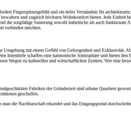
dert Fingerspitzengefühl und ein tiefes Verständnis für architektonisc
s bewahren und zugleich höchsten Wohnkomfort bieten. Jede Einheit be
nd die sorgfältige Sanierung sowohl ästhetische als auch funktionale 
ort verbinden möchten.
e Umgebung mit einem Gefühl von Geborgenheit und Exklusivität. Abse
teten Innenhöfe schaffen eine harmonische Atmosphäre und bieten den
t kurzen Wegen zu kulturellen und wirtschaftlichen Zentren. Wer eine be
malgeschützten Fabriken der Gründerzeit sind urbane Quartiere geword
estitionen geschaffen.
enn man die Nachbarschaft erkundet und das Eingangsportal durchschrit