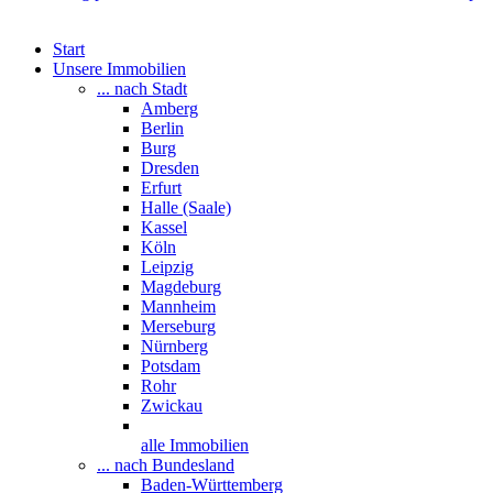
Start
Unsere Immobilien
... nach Stadt
Amberg
Berlin
Burg
Dresden
Erfurt
Halle (Saale)
Kassel
Köln
Leipzig
Magdeburg
Mannheim
Merseburg
Nürnberg
Potsdam
Rohr
Zwickau
alle Immobilien
... nach Bundesland
Baden-Württemberg