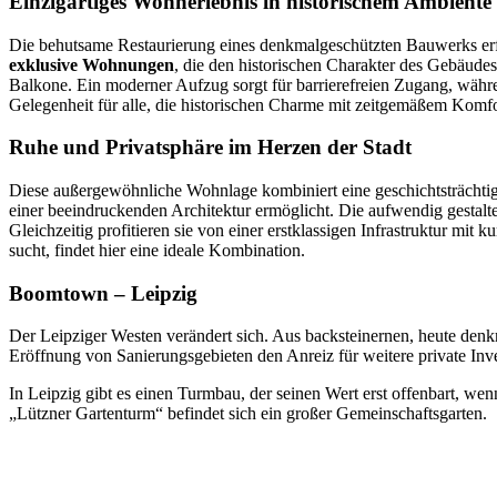
Einzigartiges Wohnerlebnis in historischem Ambiente
Die behutsame Restaurierung eines denkmalgeschützten Bauwerks erfor
exklusive Wohnungen
, die den historischen Charakter des Gebäude
Balkone. Ein moderner Aufzug sorgt für barrierefreien Zugang, währe
Gelegenheit für alle, die historischen Charme mit zeitgemäßem Komf
Ruhe und Privatsphäre im Herzen der Stadt
Diese außergewöhnliche Wohnlage kombiniert eine geschichtsträchtig
einer beeindruckenden Architektur ermöglicht. Die aufwendig gestal
Gleichzeitig profitieren sie von einer erstklassigen Infrastruktur mi
sucht, findet hier eine ideale Kombination.
Boomtown – Leipzig
Der Leipziger Westen verändert sich. Aus backsteinernen, heute denk
Eröffnung von Sanierungsgebieten den Anreiz für weitere private Inv
In Leipzig gibt es einen Turmbau, der seinen Wert erst offenbart, w
„Lützner Gartenturm“ befindet sich ein großer Gemeinschaftsgarten.