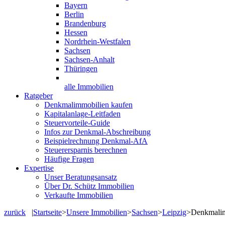
Bayern
Berlin
Brandenburg
Hessen
Nordrhein-Westfalen
Sachsen
Sachsen-Anhalt
Thüringen
alle Immobilien
Ratgeber
Denkmalimmobilien kaufen
Kapitalanlage-Leitfaden
Steuervorteile-Guide
Infos zur Denkmal-Abschreibung
Beispielrechnung Denkmal-AfA
Steuerersparnis berechnen
Häufige Fragen
Expertise
Unser Beratungsansatz
Über Dr. Schütz Immobilien
Verkaufte Immobilien
zurück
|
Startseite
>
Unsere Immobilien
>
Sachsen
>
Leipzig
>
Denkmalim