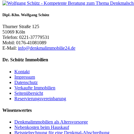
Dipl.-Kfm. Wolfgang Schütz
Thurner Straße 125
51069 Köln
Telefon: 0221-37779531
Mobil: 0176-41081089
E-Mail:
info@denkmalimmobilie24.de
Dr. Schütz Immobilien
Kontakt
Impressum
Datenschutz
Verkaufte Immobilien
Seitenübersicht
Reservierungsvereinbarung
Wissenswertes
Denkmalimmobilien als Altersvorsorge
Nebenkosten beim Hauskauf
Beispielrechnung für eine Denkmal-Abschreibung