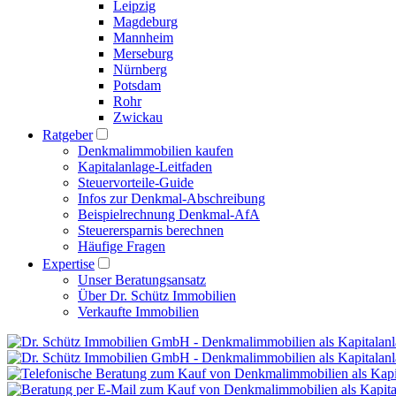
Leipzig
Magdeburg
Mannheim
Merseburg
Nürnberg
Potsdam
Rohr
Zwickau
Ratgeber
Denkmalimmobilien kaufen
Kapitalanlage-Leitfaden
Steuervorteile-Guide
Infos zur Denkmal-Abschreibung
Beispielrechnung Denkmal-AfA
Steuerersparnis berechnen
Häufige Fragen
Expertise
Unser Beratungsansatz
Über Dr. Schütz Immobilien
Verkaufte Immobilien