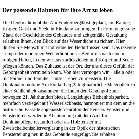
Der passende Rahmen für Ihre Art zu leben
Die Denkmalimmobilie Am Funkerberg® ist geplant, um Räume,
Körper, Geist und Seele in Einklang zu bringen. In Form gegossene
Zitate der Geschichte des Gebäudes und zeitgemäße Gestaltung
erlauben Ihnen, den Blick auf das Wesentliche zu richten. Hier
dürfen Sie Mensch mit individuellen Bedürfnissen sein. Das rasende
Tempo der modernen Welt erhöht unser Bedürfnis nach einem
ruhigen Hafen, in den wir uns zurückziehen und Körper und Seele
pflegen können. Das Zuhause ist der Ort, der uns dieses Gefühl der
Geborgenheit vermitteln kann. Von hier vermögen wir – allein oder
mit Partner und Familie – unser Leben zu meistern. Die
Denkmalimmobilie Am Funkerberg® fügt natürliche Materialien zu
einer Schlichtheit zusammen, die Ihnen den Gegenpol zum
bewegten 21. Jahrhundert bietet. Langlebiges Eichenholzparkett,
mehrfach versiegelt auf Wasserlackbasis, harmoniert mit dem an die
historische Fassade angepassten Farbton der Fenster. Fenster und
Fenstertüren werden in Abstimmung mit dem Amt für
Denkmalpflege restauriert oder als Holzfenster mit
Zweischeibenisolierverglasung in der Optik der historischen
Fensterteilung neu in das Gebäude eingefügt. Sie erhalten