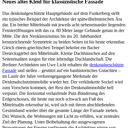
Neues altes Kleid für klassizistische Fassade
Das denkmalgeschützte Hauptgebäude auf dem Funkerberg stellt
ein typisches Beispiel der Architektur der spätwilhelminischen Ära
dar. Ein breiter Mittelrisalit mit jeweils acht nebeneinander liegenden
Fensteröffnungen teilt das ca. 80 Meter lange Gebäude genau in der
Mitte. Die den Neoklassizismus bis ins 20. Jahrhundert
kennzeichnende Symmetrie zu beiden Seiten ist bis heute erkennbar.
Gleich einem griechischen Tempel bekrönt ein flacher
Dreiecksgiebel den Mittelrisalit. Kleine Dachhäuschen auf den
Seitenrisaliten sorgen für eine lebendige Dachlandschaft. Die
Berliner Architekten um Uwe Licht erhalten die
denkmalgeschützte
Fassade
und stellen – gestützt auf ein bauhistorisches Gutachten –
im Laufe der Jahre verlorengegangene Merkmale der
Denkmalschutzimmobilie wieder her. Der verklinkerte Sockel wird
zum Vorschein kommen, der Rest der Denkmalimmobilie hell
verputzt. Die horizontal verlaufende Putz-Bänderung des
Erdgeschosses, die heute nur noch schwach am Fuß des
Mittelrisalits erkennbar ist, wird sich mit ihrem abschließenden
Gesimsband wieder über die gesamte Länge der Fassade ziehen.
Der Wunsch, die Wohnungen mit Licht zu erfüllen, war zentrales
Ziel der Planung. Unter Beibehaltung der ausgewogenen
Proportionen der Fenster verlängern die Architekten einige von