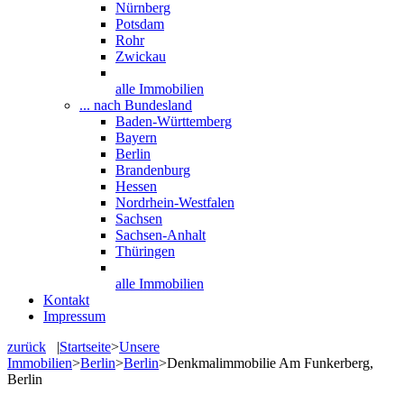
Nürnberg
Potsdam
Rohr
Zwickau
alle Immobilien
... nach Bundesland
Baden-Württemberg
Bayern
Berlin
Brandenburg
Hessen
Nordrhein-Westfalen
Sachsen
Sachsen-Anhalt
Thüringen
alle Immobilien
Kontakt
Impressum
zurück
|
Startseite
>
Unsere
Immobilien
>
Berlin
>
Berlin
>
Denkmalimmobilie Am Funkerberg,
Berlin