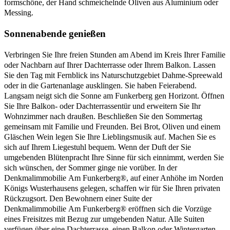
formschöne, der Hand schmeichelnde Oliven aus Aluminium oder
Messing.
Sonnenabende genießen
Verbringen Sie Ihre freien Stunden am Abend im Kreis Ihrer Familie
oder Nachbarn auf Ihrer Dachterrasse oder Ihrem Balkon. Lassen
Sie den Tag mit Fernblick ins Naturschutzgebiet Dahme-Spreewald
oder in die Gartenanlage ausklingen. Sie haben Feierabend.
Langsam neigt sich die Sonne am Funkerberg gen Horizont. Öffnen
Sie Ihre Balkon- oder Dachterrassentür und erweitern Sie Ihr
Wohnzimmer nach draußen. Beschließen Sie den Sommertag
gemeinsam mit Familie und Freunden. Bei Brot, Oliven und einem
Gläschen Wein legen Sie Ihre Lieblingsmusik auf. Machen Sie es
sich auf Ihrem Liegestuhl bequem. Wenn der Duft der Sie
umgebenden Blütenpracht Ihre Sinne für sich einnimmt, werden Sie
sich wünschen, der Sommer ginge nie vorüber. In der
Denkmalimmobilie Am Funkerberg®, auf einer Anhöhe im Norden
Königs Wusterhausens gelegen, schaffen wir für Sie Ihren privaten
Rückzugsort. Den Bewohnern einer Suite der
Denkmalimmobilie Am Funkerberg® eröffnen sich die Vorzüge
eines Freisitzes mit Bezug zur umgebenden Natur. Alle Suiten
verfügen über eine Dachterrasse, einen Balkon oder Wintergarten.