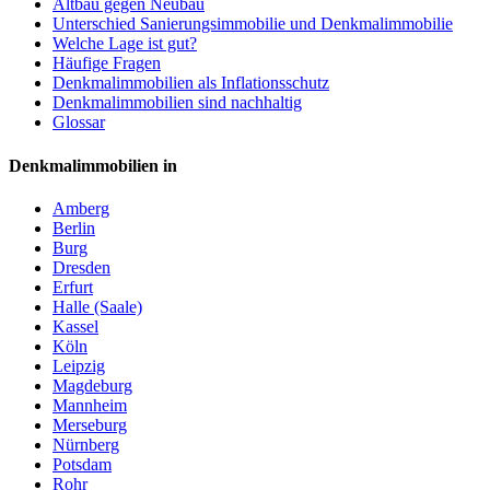
Altbau gegen Neubau
Unterschied Sanierungsimmobilie und Denkmalimmobilie
Welche Lage ist gut?
Häufige Fragen
Denkmalimmobilien als Inflationsschutz
Denkmalimmobilien sind nachhaltig
Glossar
Denkmalimmobilien in
Amberg
Berlin
Burg
Dresden
Erfurt
Halle (Saale)
Kassel
Köln
Leipzig
Magdeburg
Mannheim
Merseburg
Nürnberg
Potsdam
Rohr