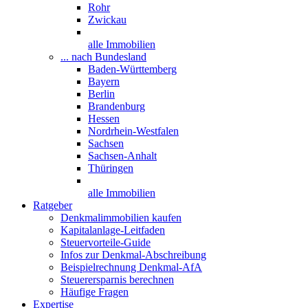
Rohr
Zwickau
alle Immobilien
... nach Bundesland
Baden-Württemberg
Bayern
Berlin
Brandenburg
Hessen
Nordrhein-Westfalen
Sachsen
Sachsen-Anhalt
Thüringen
alle Immobilien
Ratgeber
Denkmalimmobilien kaufen
Kapitalanlage-Leitfaden
Steuervorteile-Guide
Infos zur Denkmal-Abschreibung
Beispielrechnung Denkmal-AfA
Steuerersparnis berechnen
Häufige Fragen
Expertise