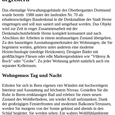
Das ehemalige Verwaltungsgebäude des Oberbergamtes Dortmund
wurde bereits 1988 unter der laufenden Nr. 70 als
erhaltenswürdiges Baudenkmal in die Denkmalliste der Stadt Herne
eingetragen und soll nun saniert und umgebaut werden. Das Objekt
wird zur Zeit in enger Zusammenarbeit mit der
Denkmalschutzbehörde Herne komplett kernsaniert und nach
Abschluss der Arbeiten in einem neubauartigen Zustand übergeben.
Zu den bauseitigen Ausstattungsmerkmalen der Wohnungen, die Sie
begeistern werden, gehören unter anderem eine moderne
Heiztechnologie (niedrige Heizkosten), Designer Bäder mit
großflächigen Fliesen oder edle Markenprodukten wie "Villeroy &
Boch" oder "Grohe". Zu jeder Wohnung gehört natürlich auch ein
separater Kellerraum.
Wohngenuss Tag und Nacht
Erholen Sie sich in Ihren eigenen vier Wänden mit hochwertigem
Interieur und Ausstattung auf höchstem Niveau. Genießen Sie die
Ruhe in Ihrem erstklassigen Bad und erleben Sie einen neuen
Zustand des Wohlbefindens, um wieder Kraft aufzutanken. Dank
der großzügigen Fensterfronten und modernen Balkonen/Terrassen,
werden Sie morgens von der Sonne geküsst und abends in den
Schlaf begleitet. Sie werden sehen: Ein wahres Wohlfühlambiente