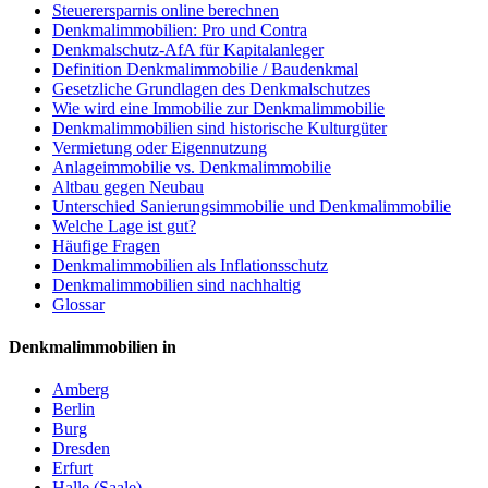
Steuerersparnis online berechnen
Denkmalimmobilien: Pro und Contra
Denkmalschutz-AfA für Kapitalanleger
Definition Denkmalimmobilie / Baudenkmal
Gesetzliche Grundlagen des Denkmalschutzes
Wie wird eine Immobilie zur Denkmalimmobilie
Denkmalimmobilien sind historische Kulturgüter
Vermietung oder Eigennutzung
Anlageimmobilie vs. Denkmalimmobilie
Altbau gegen Neubau
Unterschied Sanierungsimmobilie und Denkmalimmobilie
Welche Lage ist gut?
Häufige Fragen
Denkmalimmobilien als Inflationsschutz
Denkmalimmobilien sind nachhaltig
Glossar
Denkmalimmobilien in
Amberg
Berlin
Burg
Dresden
Erfurt
Halle (Saale)