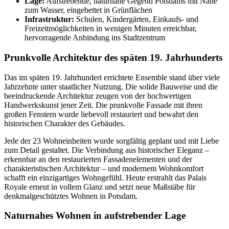
Lage:
Aufstrebende, naturnahe Gegend Potsdams mit Nähe
zum Wasser, eingebettet in Grünflächen
Infrastruktur:
Schulen, Kindergärten, Einkaufs- und
Freizeitmöglichkeiten in wenigen Minuten erreichbar,
hervorragende Anbindung ins Stadtzentrum
Prunkvolle Architektur des späten 19. Jahrhunderts
Das im späten 19. Jahrhundert errichtete Ensemble stand über viele
Jahrzehnte unter staatlicher Nutzung. Die solide Bauweise und die
beeindruckende Architektur zeugen von der hochwertigen
Handwerkskunst jener Zeit. Die prunkvolle Fassade mit ihren
großen Fenstern wurde liebevoll restauriert und bewahrt den
historischen Charakter des Gebäudes.
Jede der 23 Wohneinheiten wurde sorgfältig geplant und mit Liebe
zum Detail gestaltet. Die Verbindung aus historischer Eleganz –
erkennbar an den restaurierten Fassadenelementen und der
charakteristischen Architektur – und modernem Wohnkomfort
schafft ein einzigartiges Wohngefühl. Heute erstrahlt das Palais
Royale erneut in vollem Glanz und setzt neue Maßstäbe für
denkmalgeschütztes Wohnen in Potsdam.
Naturnahes Wohnen in aufstrebender Lage