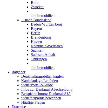
Rohr
Zwickau
alle Immobilien
... nach Bundesland
Baden-Württemberg
Bayern
Berlin
Brandenburg
Hessen
Nordrhein-Westfalen
Sachsen
Sachsen-Anhalt
Thüringen
alle Immobilien
Ratgeber
Denkmalimmobilien kaufen
Kapitalanlage-Leitfaden
Steuervorteile-Guide
Infos zur Denkmal-Abschreibung
Beispielrechnung Denkmal-AfA
Steuerersparnis berechnen
Häufige Fragen
Expertise