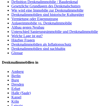
Definition Denkmalimmobilie / Baudenkmal
Gesetzliche Grundlagen des Denkmalschutzes
Wie wird eine Immobilie zur Denkmalimmobilie
Denkmalimmobilien sind historische Kulturgüter
Vermietung oder Eigennutzung
Anlageimmobilie vs. Denkmalimmobilie
Altbau gegen Neubau
Unterschied Sanierungsimmobilie und Denkmalimmobilie
Welche Lage ist gut?
Häufige Fragen
Denkmalimmobilien als Inflationsschutz
Denkmalimmobilien sind nachhaltig
Glossar
Denkmalimmobilien in
Amberg
Berlin
Burg
Dresden
Erfurt
Halle (Saale)
Kassel
Köln
Leipzig