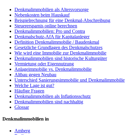
Denkmalimmobilien als Altersvorsorge
Nebenkosten beim Hauskauf
Beispielrechnung für eine Denkmal-Abschreibung
Steuerersparnis online berechnen
Denkmalimmobilien: Pro und Contra
Denkmalschutz-AfA für Kapitalanleger
Definition Denkmalimmobilie / Baudenkmal
Gesetzliche Grundlagen des Denkmalschutzes
Wie wird eine Immobilie zur Denkmalimmobilie
Denkmalimmobilien sind historische Kulturgüter
Vermietung oder Eigennutzung
Anlageimmobilie vs. Denkmalimmobilie
Altbau gegen Neubau
Unterschied Sanierungsimmobilie und Denkmalimmobilie
Welche Lage ist gut?
Häufige Fragen
Denkmalimmobilien als Inflationsschutz
Denkmalimmobilien sind nachhaltig
Glossar
Denkmalimmobilien in
Amberg