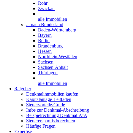
Rohr
Zwickau
alle Immobilien
... nach Bundesland
Baden-Württemberg
Bayern
Berlin
Brandenburg
Hessen
Nordrhein-Westfalen
Sachsen
Sachsen-Anhalt
Thüringen
alle Immobilien
Ratgeber
Denkmalimmobilien kaufen
Kapitalanlage-Leitfaden
Steuervorteile-Guide
Infos zur Denkmal-Abschreibung
Beispielrechnung Denkmal-AfA
Steuerersparnis berechnen
Häufige Fragen
Expertise