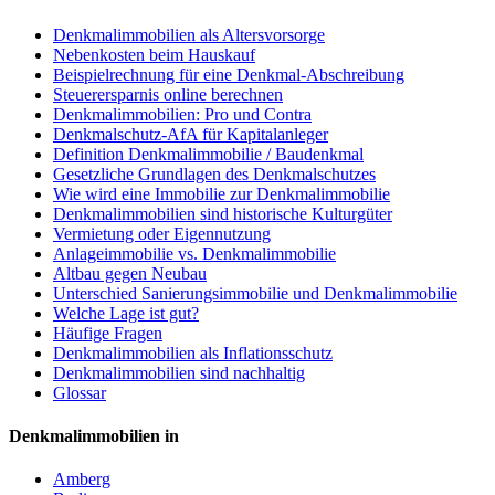
Denkmalimmobilien als Altersvorsorge
Nebenkosten beim Hauskauf
Beispielrechnung für eine Denkmal-Abschreibung
Steuerersparnis online berechnen
Denkmalimmobilien: Pro und Contra
Denkmalschutz-AfA für Kapitalanleger
Definition Denkmalimmobilie / Baudenkmal
Gesetzliche Grundlagen des Denkmalschutzes
Wie wird eine Immobilie zur Denkmalimmobilie
Denkmalimmobilien sind historische Kulturgüter
Vermietung oder Eigennutzung
Anlageimmobilie vs. Denkmalimmobilie
Altbau gegen Neubau
Unterschied Sanierungsimmobilie und Denkmalimmobilie
Welche Lage ist gut?
Häufige Fragen
Denkmalimmobilien als Inflationsschutz
Denkmalimmobilien sind nachhaltig
Glossar
Denkmalimmobilien in
Amberg