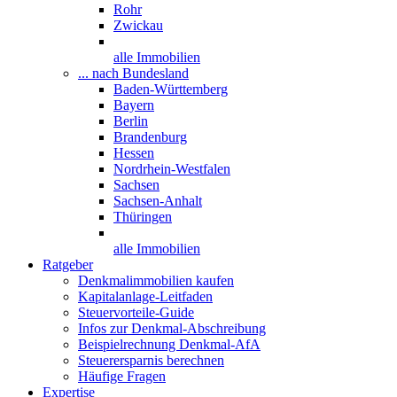
Rohr
Zwickau
alle Immobilien
... nach Bundesland
Baden-Württemberg
Bayern
Berlin
Brandenburg
Hessen
Nordrhein-Westfalen
Sachsen
Sachsen-Anhalt
Thüringen
alle Immobilien
Ratgeber
Denkmalimmobilien kaufen
Kapitalanlage-Leitfaden
Steuervorteile-Guide
Infos zur Denkmal-Abschreibung
Beispielrechnung Denkmal-AfA
Steuerersparnis berechnen
Häufige Fragen
Expertise