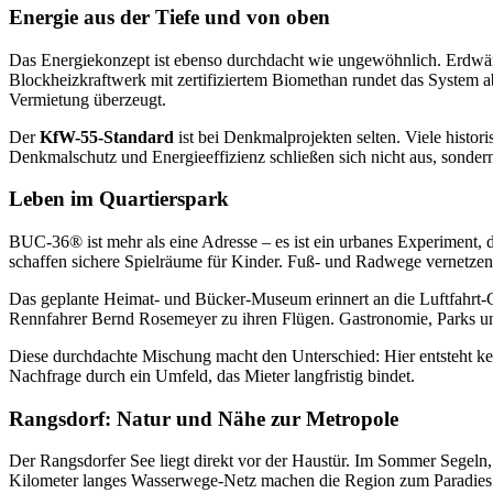
Energie aus der Tiefe und von oben
Das Energiekonzept ist ebenso durchdacht wie ungewöhnlich. Erdw
Blockheizkraftwerk mit zertifiziertem Biomethan rundet das System a
Vermietung überzeugt.
Der
KfW-55-Standard
ist bei Denkmalprojekten selten. Viele histo
Denkmalschutz und Energieeffizienz schließen sich nicht aus, sonder
Leben im Quartierspark
BUC-36® ist mehr als eine Adresse – es ist ein urbanes Experiment, 
schaffen sichere Spielräume für Kinder. Fuß- und Radwege vernetzen 
Das geplante Heimat- und Bücker-Museum erinnert an die Luftfahrt-Ge
Rennfahrer Bernd Rosemeyer zu ihren Flügen. Gastronomie, Parks und
Diese durchdachte Mischung macht den Unterschied: Hier entsteht kei
Nachfrage durch ein Umfeld, das Mieter langfristig bindet.
Rangsdorf: Natur und Nähe zur Metropole
Der Rangsdorfer See liegt direkt vor der Haustür. Im Sommer Segeln
Kilometer langes Wasserwege-Netz machen die Region zum Paradies f