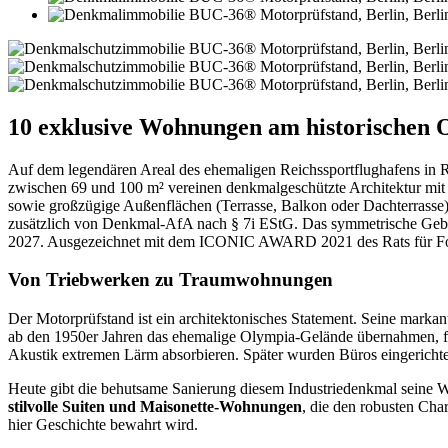
10 exklusive Wohnungen am historischen 
Auf dem legendären Areal des ehemaligen Reichssportflughafens in
zwischen 69 und 100 m² vereinen denkmalgeschützte Architektur mit 
sowie großzügige Außenflächen (Terrasse, Balkon oder Dachterrasse
zusätzlich von Denkmal-AfA nach § 7i EStG. Das symmetrische Gebäud
2027. Ausgezeichnet mit dem ICONIC AWARD 2021 des Rats für F
Von Triebwerken zu Traumwohnungen
Der Motorprüfstand ist ein architektonisches Statement. Seine markan
ab den 1950er Jahren das ehemalige Olympia-Gelände übernahmen, fa
Akustik extremen Lärm absorbieren. Später wurden Büros eingerichtet
Heute gibt die behutsame Sanierung diesem Industriedenkmal seine Wü
stilvolle Suiten und Maisonette-Wohnungen
, die den robusten Cha
hier Geschichte bewahrt wird.