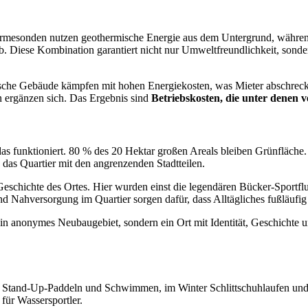
ärmesonden nutzen geothermische Energie aus dem Untergrund, währe
b. Diese Kombination garantiert nicht nur Umweltfreundlichkeit, sonde
rische Gebäude kämpfen mit hohen Energiekosten, was Mieter abschreck
n ergänzen sich. Das Ergebnis sind
Betriebskosten, die unter denen v
das funktioniert. 80 % des 20 Hektar großen Areals bleiben Grünfläche
das Quartier mit den angrenzenden Stadtteilen.
schichte des Ortes. Hier wurden einst die legendären Bücker-Sportflu
 Nahversorgung im Quartier sorgen dafür, dass Alltägliches fußläufig
n anonymes Neubaugebiet, sondern ein Ort mit Identität, Geschichte u
, Stand-Up-Paddeln und Schwimmen, im Winter Schlittschuhlaufen und 
ür Wassersportler.