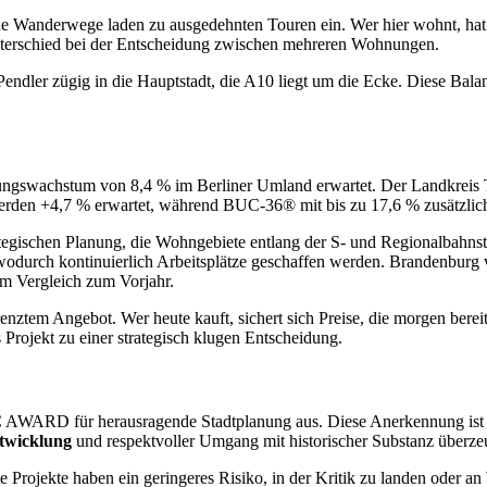
che Wanderwege laden zu ausgedehnten Touren ein. Wer hier wohnt, hat
 Unterschied bei der Entscheidung zwischen mehreren Wohnungen.
t Pendler zügig in die Hauptstadt, die A10 liegt um die Ecke. Diese Ba
rungswachstum von 8,4 % im Berliner Umland erwartet. Der Landkreis T
erden +4,7 % erwartet, während BUC-36® mit bis zu 17,6 % zusätzlic
egischen Planung, die Wohngebiete entlang der S- und Regionalbahnstrec
wodurch kontinuierlich Arbeitsplätze geschaffen werden. Brandenburg v
m Vergleich zum Vorjahr.
enztem Angebot. Wer heute kauft, sichert sich Preise, die morgen ber
rojekt zu einer strategisch klugen Entscheidung.
D für herausragende Stadtplanung aus. Diese Anerkennung ist mehr al
twicklung
und respektvoller Umgang mit historischer Substanz überze
Projekte haben ein geringeres Risiko, in der Kritik zu landen oder an We