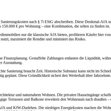
Sanierungskosten nach § 7i EStG abschreiben. Diese Denkmal-AfA senkt
s 150.000 € pro Wohnung – eine Kombination, die selten zu finden ist.
mmobilien nur die klassische AfA bieten, profitieren Käufer hier von
nutzt, maximiert die Rendite und minimiert das Risiko.
sche Finanzplanung. Gestaffelte Zahlungen entlasten die Liquidität, wä
er Ausstattung.
hte Sanierung braucht Zeit. Historische Substanz kann nicht im Schnel
geplant. Diese Gründlichkeit sichert den Werterhalt über Jahrzehnte
 Architektur und naturnahem Wohnen. Die privaten Hauseingänge schaff
ügige Terrassen und Balkone erweitern den Wohnraum nach draußen – ei
-AfA und KfW-Darlehen. Die niedrigen Energiekosten machen die Wohn