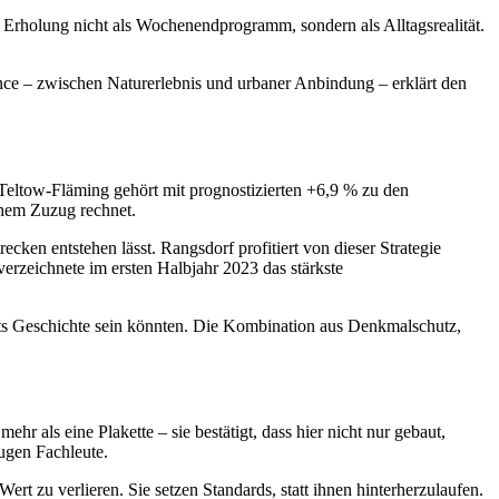
 Erholung nicht als Wochenendprogramm, sondern als Alltagsrealität.
lance – zwischen Naturerlebnis und urbaner Anbindung – erklärt den
eltow-Fläming gehört mit prognostizierten +6,9 % zu den
hem Zuzug rechnet.
ken entstehen lässt. Rangsdorf profitiert von dieser Strategie
erzeichnete im ersten Halbjahr 2023 das stärkste
eits Geschichte sein könnten. Die Kombination aus Denkmalschutz,
s eine Plakette – sie bestätigt, dass hier nicht nur gebaut,
ugen Fachleute.
rt zu verlieren. Sie setzen Standards, statt ihnen hinterherzulaufen.