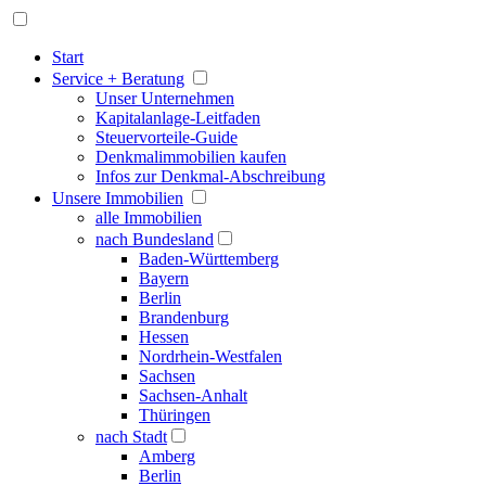
Start
Service + Beratung
Unser Unternehmen
Kapitalanlage-Leitfaden
Steuervorteile-Guide
Denkmalimmobilien kaufen
Infos zur Denkmal-Abschreibung
Unsere Immobilien
alle Immobilien
nach Bundesland
Baden-Württemberg
Bayern
Berlin
Brandenburg
Hessen
Nordrhein-Westfalen
Sachsen
Sachsen-Anhalt
Thüringen
nach Stadt
Amberg
Berlin