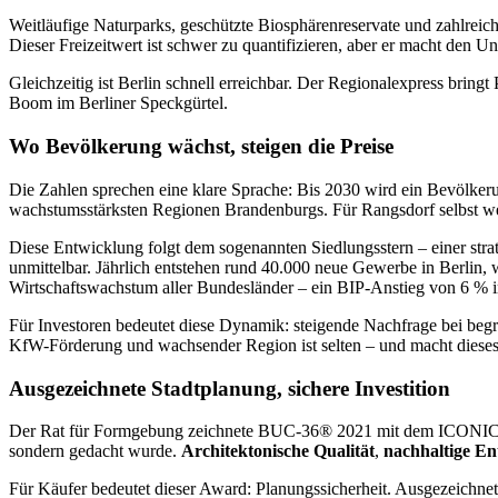
Weitläufige Naturparks, geschützte Biosphärenreservate und zahlrei
Dieser Freizeitwert ist schwer zu quantifizieren, aber er macht den
Gleichzeitig ist Berlin schnell erreichbar. Der Regionalexpress bring
Boom im Berliner Speckgürtel.
Wo Bevölkerung wächst, steigen die Preise
Die Zahlen sprechen eine klare Sprache: Bis 2030 wird ein Bevölke
wachstumsstärksten Regionen Brandenburgs. Für Rangsdorf selbst w
Diese Entwicklung folgt dem sogenannten Siedlungsstern – einer strat
unmittelbar. Jährlich entstehen rund 40.000 neue Gewerbe in Berlin, 
Wirtschaftswachstum aller Bundesländer – ein BIP-Anstieg von 6 % i
Für Investoren bedeutet diese Dynamik: steigende Nachfrage bei begr
KfW-Förderung und wachsender Region ist selten – und macht dieses P
Ausgezeichnete Stadtplanung, sichere Investition
Der Rat für Formgebung zeichnete BUC-36® 2021 mit dem ICONIC AWAR
sondern gedacht wurde.
Architektonische Qualität
,
nachhaltige En
Für Käufer bedeutet dieser Award: Planungssicherheit. Ausgezeichnete 