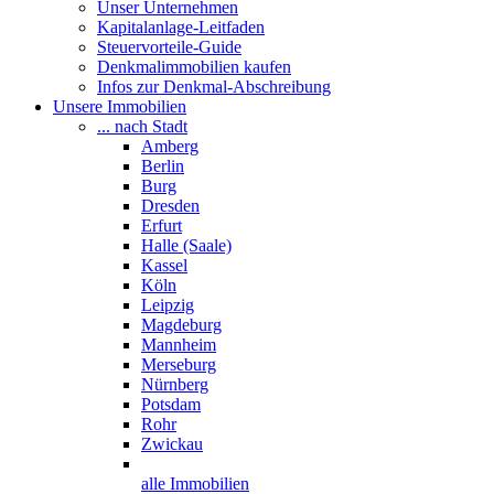
Unser Unternehmen
Kapitalanlage-Leitfaden
Steuervorteile-Guide
Denkmalimmobilien kaufen
Infos zur Denkmal-Abschreibung
Unsere Immobilien
... nach Stadt
Amberg
Berlin
Burg
Dresden
Erfurt
Halle (Saale)
Kassel
Köln
Leipzig
Magdeburg
Mannheim
Merseburg
Nürnberg
Potsdam
Rohr
Zwickau
alle Immobilien