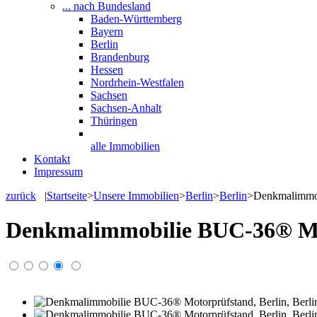
... nach Bundesland
Baden-Württemberg
Bayern
Berlin
Brandenburg
Hessen
Nordrhein-Westfalen
Sachsen
Sachsen-Anhalt
Thüringen
alle Immobilien
Kontakt
Impressum
zurück
|
Startseite
>
Unsere Immobilien
>
Berlin
>
Berlin
>
Denkmalimmob
Denkmalimmobilie BUC-36® Mot