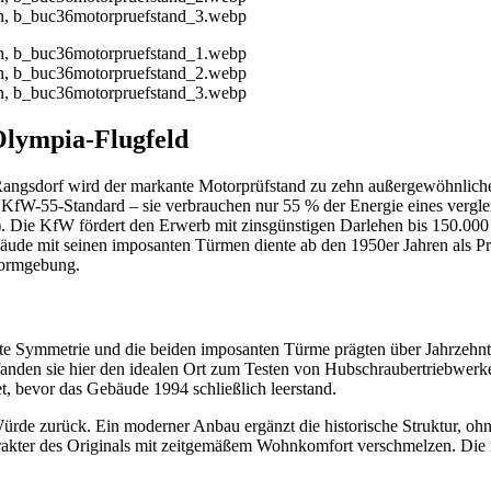
Olympia-Flugfeld
 Rangsdorf wird der markante Motorprüfstand zu zehn außergewöhnlic
KfW-55-Standard – sie verbrauchen nur 55 % der Energie eines vergle
). Die KfW fördert den Erwerb mit zinsgünstigen Darlehen bis 150.00
e mit seinen imposanten Türmen diente ab den 1950er Jahren als Prüf
ormgebung.
te Symmetrie und die beiden imposanten Türme prägten über Jahrzehnte d
nden sie hier den idealen Ort zum Testen von Hubschraubertriebwerke
, bevor das Gebäude 1994 schließlich leerstand.
rde zurück. Ein moderner Anbau ergänzt die historische Struktur, ohne
rakter des Originals mit zeitgemäßem Wohnkomfort verschmelzen. Die im