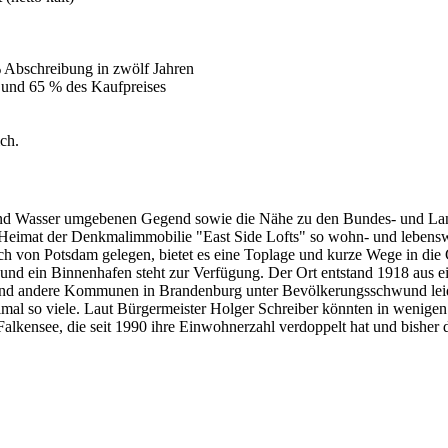
Abschreibung in zwölf Jahren
und 65 % des Kaufpreises
ch.
und Wasser umgebenen Gegend sowie die Nähe zu den Bundes- und La
ie Heimat der Denkmalimmobilie "East Side Lofts" so wohn- und lebensw
h von Potsdam gelegen, bietet es eine Toplage und kurze Wege in die G
und ein Binnenhafen steht zur Verfügung. Der Ort entstand 1918 aus ei
hrend andere Kommunen in Brandenburg unter Bevölkerungsschwund lei
eimal so viele. Laut Bürgermeister Holger Schreiber könnten in wenig
Falkensee, die seit 1990 ihre Einwohnerzahl verdoppelt hat und bisher