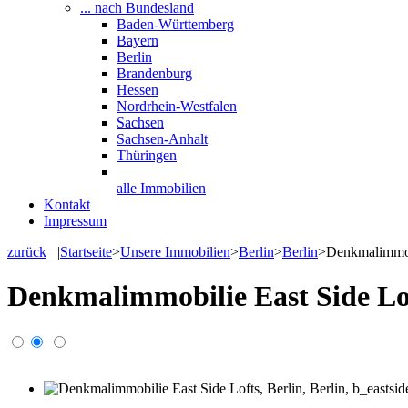
... nach Bundesland
Baden-Württemberg
Bayern
Berlin
Brandenburg
Hessen
Nordrhein-Westfalen
Sachsen
Sachsen-Anhalt
Thüringen
alle Immobilien
Kontakt
Impressum
zurück
|
Startseite
>
Unsere Immobilien
>
Berlin
>
Berlin
>
Denkmalimmobi
Denkmalimmobilie East Side Lof