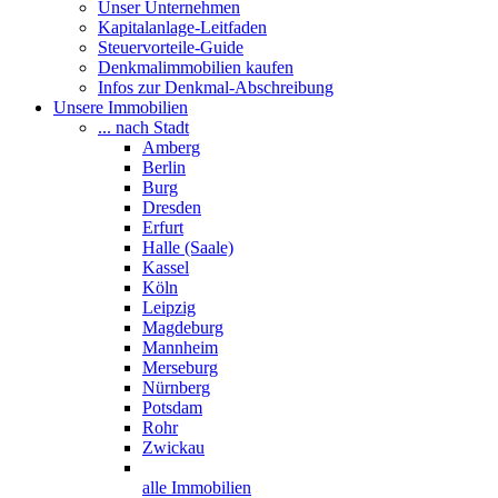
Unser Unternehmen
Kapitalanlage-Leitfaden
Steuervorteile-Guide
Denkmalimmobilien kaufen
Infos zur Denkmal-Abschreibung
Unsere Immobilien
... nach Stadt
Amberg
Berlin
Burg
Dresden
Erfurt
Halle (Saale)
Kassel
Köln
Leipzig
Magdeburg
Mannheim
Merseburg
Nürnberg
Potsdam
Rohr
Zwickau
alle Immobilien