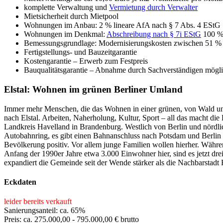
komplette Verwaltung und
Vermietung durch Verwalter
Mietsicherheit durch Mietpool
Wohnungen im Anbau: 2 % lineare AfA nach § 7 Abs. 4 EStG
Wohnungen im Denkmal:
Abschreibung nach § 7i EStG
100 % 
Bemessungsgrundlage: Modernisierungskosten zwischen 51 % 
Fertigstellungs- und Bauzeitgarantie
Kostengarantie – Erwerb zum Festpreis
Bauqualitätsgarantie – Abnahme durch Sachverständigen mögli
Elstal: Wohnen im grünen Berliner Umland
Immer mehr Menschen, die das Wohnen in einer grünen, von Wald 
nach Elstal. Arbeiten, Naherholung, Kultur, Sport – all das macht d
Landkreis Havelland in Brandenburg. Westlich von Berlin und nördlic
Autobahnring, es gibt einen Bahnanschluss nach Potsdam und Berlin 
Bevölkerung positiv. Vor allem junge Familien wollen hierher. Wä
Anfang der 1990er Jahre etwa 3.000 Einwohner hier, sind es jetzt dr
expandiert die Gemeinde seit der Wende stärker als die Nachbarstadt 
Eckdaten
leider bereits verkauft
Sanierungsanteil: ca. 65%
Preis: ca. 275.000,00 - 795.000,00 € brutto