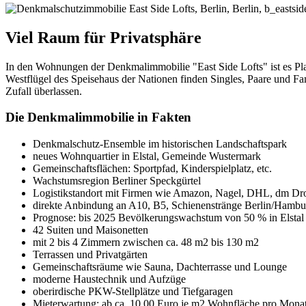
Viel Raum für Privatsphäre
In den Wohnungen der Denkmalimmobilie "East Side Lofts" ist es Pla
Westflügel des Speisehaus der Nationen finden Singles, Paare und F
Zufall überlassen.
Die Denkmalimmobilie in Fakten
Denkmalschutz-Ensemble im historischen Landschaftspark
neues Wohnquartier in Elstal, Gemeinde Wustermark
Gemeinschaftsflächen: Sportpfad, Kinderspielplatz, etc.
Wachstumsregion Berliner Speckgürtel
Logistikstandort mit Firmen wie Amazon, Nagel, DHL, dm Dr
direkte Anbindung an A10, B5, Schienenstränge Berlin/Hamb
Prognose: bis 2025 Bevölkerungswachstum von 50 % in Elstal
42 Suiten und Maisonetten
mit 2 bis 4 Zimmern zwischen ca. 48 m2 bis 130 m2
Terrassen und Privatgärten
Gemeinschaftsräume wie Sauna, Dachterrasse und Lounge
moderne Haustechnik und Aufzüge
oberirdische PKW-Stellplätze und Tiefgaragen
Mieterwartung: ab ca. 10,00 Euro je m2 Wohnfläche pro Monat 