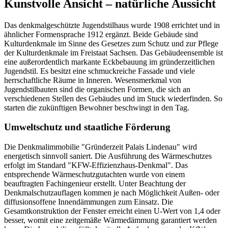
Kunstvolle Ansicht – natürliche Aussicht
Das denkmalgeschützte Jugendstilhaus wurde 1908 errichtet und in
ähnlicher Formensprache 1912 ergänzt. Beide Gebäude sind
Kulturdenkmale im Sinne des Gesetzes zum Schutz und zur Pflege
der Kulturdenkmale im Freistaat Sachsen. Das Gebäudeensemble ist
eine außerordentlich markante Eckbebauung im gründerzeitlichen
Jugendstil. Es besitzt eine schmuckreiche Fassade und viele
herrschaftliche Räume in Inneren. Wesensmerkmal von
Jugendstilbauten sind die organischen Formen, die sich an
verschiedenen Stellen des Gebäudes und im Stuck wiederfinden. So
starten die zukünftigen Bewohner beschwingt in den Tag.
Umweltschutz und staatliche Förderung
Die Denkmalimmobilie "Gründerzeit Palais Lindenau" wird
energetisch sinnvoll saniert. Die Ausführung des Wärmeschutzes
erfolgt im Standard "KFW-Effizienzhaus-Denkmal". Das
entsprechende Wärmeschutzgutachten wurde von einem
beauftragten Fachingenieur erstellt. Unter Beachtung der
Denkmalschutzauflagen kommen je nach Möglichkeit Außen- oder
diffusionsoffene Innendämmungen zum Einsatz. Die
Gesamtkonstruktion der Fenster erreicht einen U-Wert von 1,4 oder
besser, womit eine zeitgemäße Wärmedämmung garantiert werden