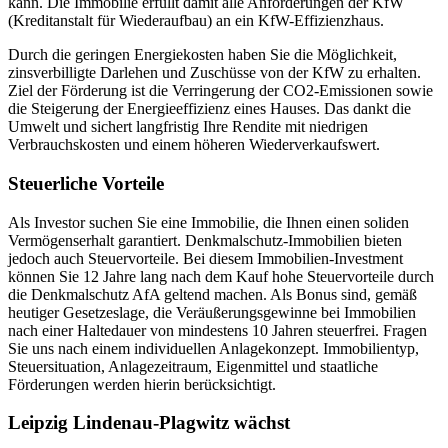
kann. Die Immobilie erfüllt damit alle Anforderungen der KfW
(Kreditanstalt für Wiederaufbau) an ein KfW-Effizienzhaus.
Durch die geringen Energiekosten haben Sie die Möglichkeit,
zinsverbilligte Darlehen und Zuschüsse von der KfW zu erhalten.
Ziel der Förderung ist die Verringerung der CO2-Emissionen sowie
die Steigerung der Energieeffizienz eines Hauses. Das dankt die
Umwelt und sichert langfristig Ihre Rendite mit niedrigen
Verbrauchskosten und einem höheren Wiederverkaufswert.
Steuerliche Vorteile
Als Investor suchen Sie eine Immobilie, die Ihnen einen soliden
Vermögenserhalt garantiert. Denkmalschutz-Immobilien bieten
jedoch auch Steuervorteile. Bei diesem Immobilien-Investment
können Sie 12 Jahre lang nach dem Kauf hohe Steuervorteile durch
die Denkmalschutz AfA geltend machen. Als Bonus sind, gemäß
heutiger Gesetzeslage, die Veräußerungsgewinne bei Immobilien
nach einer Haltedauer von mindestens 10 Jahren steuerfrei. Fragen
Sie uns nach einem individuellen Anlagekonzept. Immobilientyp,
Steuersituation, Anlagezeitraum, Eigenmittel und staatliche
Förderungen werden hierin berücksichtigt.
Leipzig Lindenau-Plagwitz wächst