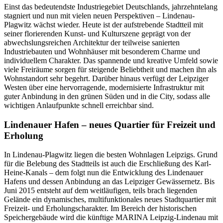
Einst das bedeutendste Industriegebiet Deutschlands, jahrzehntelang
stagniert und nun mit vielen neuen Perspektiven – Lindenau-
Plagwitz wächst wieder. Heute ist der aufstrebende Stadtteil mit
seiner florierenden Kunst- und Kulturszene geprägt von der
abwechslungsreichen Architektur der teilweise sanierten
Industriebauten und Wohnhäuser mit besonderem Charme und
individuellem Charakter. Das spannende und kreative Umfeld sowie
viele Freiräume sorgen für steigende Beliebtheit und machen ihn als
Wohnstandort sehr begehrt. Darüber hinaus verfügt der Leipziger
Westen über eine hervorragende, modernisierte Infrastruktur mit
guter Anbindung in den grünen Süden und in die City, sodass alle
wichtigen Anlaufpunkte schnell erreichbar sind.
Lindenauer Hafen – neues Quartier für Freizeit und
Erholung
In Lindenau-Plagwitz liegen die besten Wohnlagen Leipzigs. Grund
für die Belebung des Stadtteils ist auch die Erschließung des Karl-
Heine-Kanals – dem folgt nun die Entwicklung des Lindenauer
Hafens und dessen Anbindung an das Leipziger Gewässernetz. Bis
Juni 2015 entsteht auf dem weitläufigen, teils brach liegenden
Gelände ein dynamisches, multifunktionales neues Stadtquartier mit
Freizeit- und Erholungscharakter. Im Bereich der historischen
Speichergebäude wird die künftige MARINA Leipzig-Lindenau mit