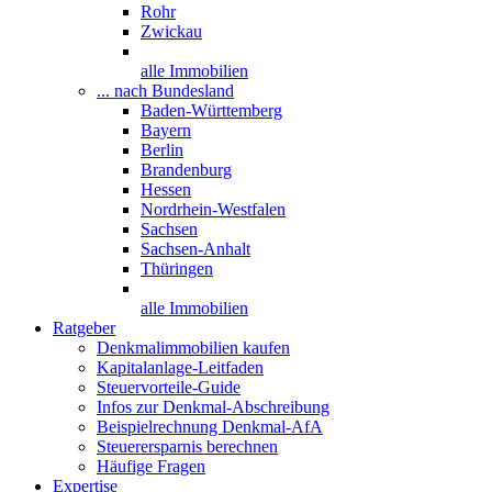
Rohr
Zwickau
alle Immobilien
... nach Bundesland
Baden-Württemberg
Bayern
Berlin
Brandenburg
Hessen
Nordrhein-Westfalen
Sachsen
Sachsen-Anhalt
Thüringen
alle Immobilien
Ratgeber
Denkmalimmobilien kaufen
Kapitalanlage-Leitfaden
Steuervorteile-Guide
Infos zur Denkmal-Abschreibung
Beispielrechnung Denkmal-AfA
Steuerersparnis berechnen
Häufige Fragen
Expertise