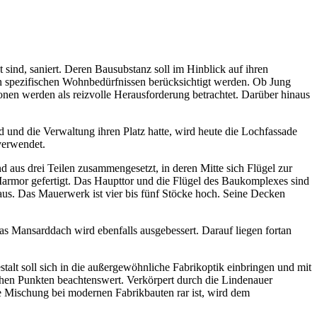
ind, saniert. Deren Bausubstanz soll im Hinblick auf ihren
n spezifischen Wohnbedürfnissen berücksichtigt werden. Ob Jung
ionen werden als reizvolle Herausforderung betrachtet. Darüber hinaus
 und die Verwaltung ihren Platz hatte, wird heute die Lochfassade
verwendet.
d aus drei Teilen zusammengesetzt, in deren Mitte sich Flügel zur
armor gefertigt. Das Haupttor und die Flügel des Baukomplexes sind
us. Das Mauerwerk ist vier bis fünf Stöcke hoch. Seine Decken
as Mansarddach wird ebenfalls ausgebessert. Darauf liegen fortan
talt soll sich in die außergewöhnliche Fabrikoptik einbringen und mit
chen Punkten beachtenswert. Verkörpert durch die Lindenauer
e Mischung bei modernen Fabrikbauten rar ist, wird dem