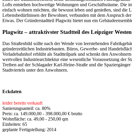
Lofts entstehen hochwertige Wohnungen und Geschäftsräume. Die imp
einfach wohnen möchten, die bewusst leben und genießen, sind die 
Lebensbedürfnissen der Bewohner, verbunden mit dem Anspruch der Fa
Etwas. Der Gründerstadtteil Plagwitz bietet nun ein Gebäudeensembl
Plagwitz – attraktivster Stadtteil des Leipziger Westen
Das Straßenbild sollte nach der Wende von leerstehenden Fabrikgebäu
gründerzeitlichen Industriebauten. Büros, Gewerbe- und Handelsfläche
Verladebahnhof erblüht als Stadtteilpark und schenkt den Anwohnern 
wertvollen Industriearchitektur eine wesentliche Voraussetzung der St
Treiben auf der Schlagader Karl-Heine-Straße und die Spaziergänge
Stadtviertels unter den Anwohnern.
Eckdaten
leider bereits verkauft
Sanierungsanteil: ca. 80%
Preis: ca. 149.000,00 - 398.000,00 € brutto
Wohnfläche: ca. 49,00 - 250,00 qm
Einheiten: 65
geplante Fertigstellung: 2014