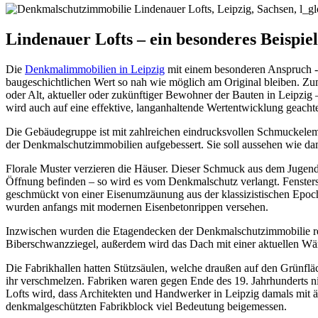
Lindenauer Lofts – ein besonderes Beispi
Die
Denkmalimmobilien in Leipzig
mit einem besonderen Anspruch - 
baugeschichtlichen Wert so nah wie möglich am Original bleiben. Z
oder Alt, aktueller oder zukünftiger Bewohner der Bauten in Leipzig 
wird auch auf eine effektive, langanhaltende Wertentwicklung geachte
Die Gebäudegruppe ist mit zahlreichen eindrucksvollen Schmuckelemen
der Denkmalschutzimmobilien aufgebessert. Sie soll aussehen wie dam
Florale Muster verzieren die Häuser. Dieser Schmuck aus dem Jugendst
Öffnung befinden – so wird es vom Denkmalschutz verlangt. Fensters
geschmückt von einer Eisenumzäunung aus der klassizistischen Epoch
wurden anfangs mit modernen Eisenbetonrippen versehen.
Inzwischen wurden die Etagendecken der Denkmalschutzimmobilie resta
Biberschwanzziegel, außerdem wird das Dach mit einer aktuellen Wä
Die Fabrikhallen hatten Stützsäulen, welche draußen auf den Grünfläc
ihr verschmelzen. Fabriken waren gegen Ende des 19. Jahrhunderts n
Lofts wird, dass Architekten und Handwerker in Leipzig damals mit ä
denkmalgeschützten Fabrikblock viel Bedeutung beigemessen.