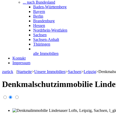
... nach Bundesland
Baden-Württemberg
Bayern
Berlin
Brandenburg
Hessen
Nordrhein-Westfalen
Sachsen
Sachsen-Anhalt
Thüringen
alle Immobilien
Kontakt
Impressum
zurück
|
Startseite
>
Unsere Immobilien
>
Sachsen
>
Leipzig
>
Denkmalsc
Denkmalschutzimmobilie Linden