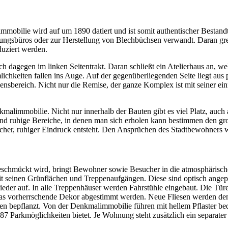
mobilie wird auf um 1890 datiert und ist somit authentischer Bestandt
gsbüros oder zur Herstellung von Blechbüchsen verwandt. Daran grenz
uziert werden.
ch dagegen im linken Seitentrakt. Daran schließt ein Atelierhaus an, w
ichkeiten fallen ins Auge. Auf der gegenüberliegenden Seite liegt aus
ebensbereich. Nicht nur die Remise, der ganze Komplex ist mit seiner e
alimmobilie. Nicht nur innerhalb der Bauten gibt es viel Platz, auch a
und ruhige Bereiche, in denen man sich erholen kann bestimmen den gro
cher, ruhiger Eindruck entsteht. Den Ansprüchen des Stadtbewohners wi
geschmückt wird, bringt Bewohner sowie Besucher in die atmosphärisch
 mit seinen Grünflächen und Treppenaufgängen. Diese sind optisch ang
der auf. In alle Treppenhäuser werden Fahrstühle eingebaut. Die Tü
 das vorherrschende Dekor abgestimmt werden. Neue Fliesen werden de
sen bepflanzt. Von der Denkmalimmobilie führen mit hellem Pflaster b
 87 Parkmöglichkeiten bietet. Je Wohnung steht zusätzlich ein separate