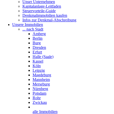
Unser Unternehmen
Kapitalanlage-Leitfaden
Steuervorteile-Guide
Denkmalimmobilien kaufen
Infos zur Denkmal-Abschreibung
Unsere Immobilien
... nach Stadt
Amberg
Berlin
Burg
Dresden
Erfurt
Halle (Saale)
Kassel
Köln
Leipzig
Magdeburg
Mannheim
Merseburg
Nürnberg
Potsdam
Rohr
Zwickau
alle Immobilien