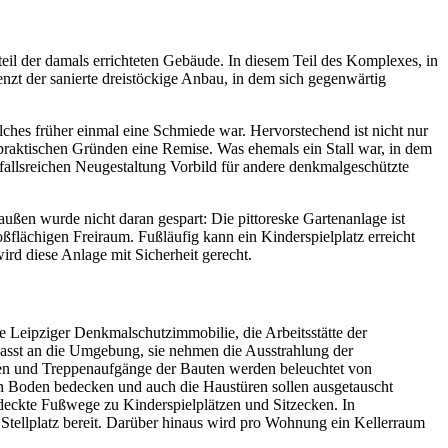
eil der damals errichteten Gebäude. In diesem Teil des Komplexes, in
t der sanierte dreistöckige Anbau, in dem sich gegenwärtig
elches früher einmal eine Schmiede war. Hervorstechend ist nicht nur
 praktischen Gründen eine Remise. Was ehemals ein Stall war, in dem
infallsreichen Neugestaltung Vorbild für andere denkmalgeschützte
ußen wurde nicht daran gespart: Die pittoreske Gartenanlage ist
ßflächigen Freiraum. Fußläufig kann ein Kinderspielplatz erreicht
rd diese Anlage mit Sicherheit gerecht.
e Leipziger Denkmalschutzimmobilie, die Arbeitsstätte der
epasst an die Umgebung, sie nehmen die Ausstrahlung der
ren und Treppenaufgänge der Bauten werden beleuchtet von
n Boden bedecken und auch die Haustüren sollen ausgetauscht
edeckte Fußwege zu Kinderspielplätzen und Sitzecken. In
r Stellplatz bereit. Darüber hinaus wird pro Wohnung ein Kellerraum