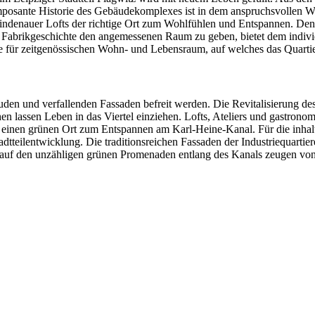
osante Historie des Gebäudekomplexes ist in dem anspruchsvollen Woh
Lindenauer Lofts der richtige Ort zum Wohlfühlen und Entspannen. De
brikgeschichte den angemessenen Raum zu geben, bietet dem individue
e für zeitgenössischen Wohn- und Lebensraum, auf welches das Quarti
den und verfallenden Fassaden befreit werden. Die Revitalisierung des
n lassen Leben in das Viertel einziehen. Lofts, Ateliers und gastrono
einen grünen Ort zum Entspannen am Karl-Heine-Kanal. Für die inhaltl
adtteilentwicklung. Die traditionsreichen Fassaden der Industriequartie
r auf den unzähligen grünen Promenaden entlang des Kanals zeugen vo