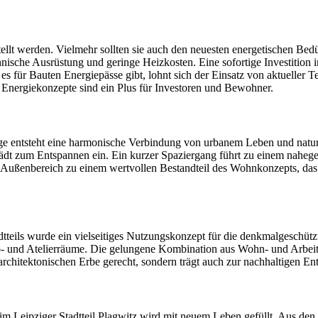
tellt werden. Vielmehr sollten sie auch den neuesten energetischen Bed
ische Ausrüstung und geringe Heizkosten. Eine sofortige Investition 
t es für Bauten Energiepässe gibt, lohnt sich der Einsatz von aktuel
e Energiekonzepte sind ein Plus für Investoren und Bewohner.
 entsteht eine harmonische Verbindung von urbanem Leben und naturn
ädt zum Entspannen ein. Ein kurzer Spaziergang führt zu einem naheg
r Außenbereich zu einem wertvollen Bestandteil des Wohnkonzepts, das
adtteils wurde ein vielseitiges Nutzungskonzept für die denkmalgeschü
- und Atelierräume. Die gelungene Kombination aus Wohn- und Arbeitsf
chitektonischen Erbe gerecht, sondern trägt auch zur nachhaltigen En
e im Leipziger Stadtteil Plagwitz wird mit neuem Leben gefüllt. Aus 