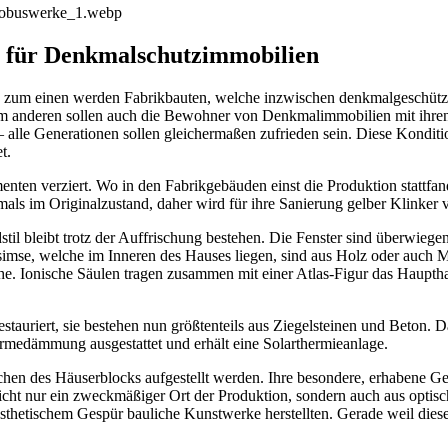
el für Denkmalschutzimmobilien
zum einen werden Fabrikbauten, welche inzwischen denkmalgeschützt s
um anderen sollen auch die Bewohner von Denkmalimmobilien mit ihre
– alle Generationen sollen gleichermaßen zufrieden sein. Diese Kondit
t.
ten verziert. Wo in den Fabrikgebäuden einst die Produktion stattfand
als im Originalzustand, daher wird für ihre Sanierung gelber Klinker 
il bleibt trotz der Auffrischung bestehen. Die Fenster sind überwiegen
imse, welche im Inneren des Hauses liegen, sind aus Holz oder auch M
e. Ionische Säulen tragen zusammen mit einer Atlas-Figur das Hauptha
uriert, sie bestehen nun größtenteils aus Ziegelsteinen und Beton. D
rmedämmung ausgestattet und erhält eine Solarthermieanlage.
hen des Häuserblocks aufgestellt werden. Ihre besondere, erhabene Ges
icht nur ein zweckmäßiger Ort der Produktion, sondern auch aus optis
sthetischem Gespür bauliche Kunstwerke herstellten. Gerade weil dies