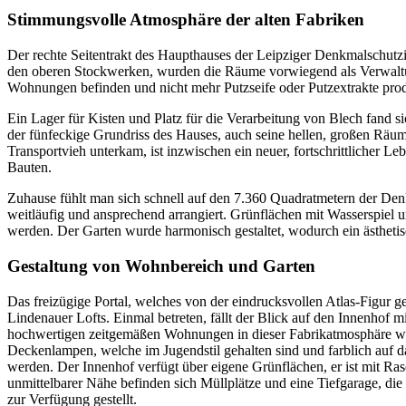
Stimmungsvolle Atmosphäre der alten Fabriken
Der rechte Seitentrakt des Haupthauses der Leipziger Denkmalschutzim
den oberen Stockwerken, wurden die Räume vorwiegend als Verwaltun
Wohnungen befinden und nicht mehr Putzseife oder Putzextrakte prod
Ein Lager für Kisten und Platz für die Verarbeitung von Blech fand si
der fünfeckige Grundriss des Hauses, auch seine hellen, großen Räuml
Transportvieh unterkam, ist inzwischen ein neuer, fortschrittlicher L
Bauten.
Zuhause fühlt man sich schnell auf den 7.360 Quadratmetern der Denkm
weitläufig und ansprechend arrangiert. Grünflächen mit Wasserspiel 
werden. Der Garten wurde harmonisch gestaltet, wodurch ein ästhetis
Gestaltung von Wohnbereich und Garten
Das freizügige Portal, welches von der eindrucksvollen Atlas-Figur 
Lindenauer Lofts. Einmal betreten, fällt der Blick auf den Innenhof
hochwertigen zeitgemäßen Wohnungen in dieser Fabrikatmosphäre wie
Deckenlampen, welche im Jugendstil gehalten sind und farblich auf
werden. Der Innenhof verfügt über eigene Grünflächen, er ist mit Ra
unmittelbarer Nähe befinden sich Müllplätze und eine Tiefgarage, die
zur Verfügung gestellt.