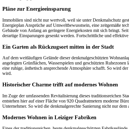
Pläne zur Energieeinsparung
Immobilien sind nicht nur wertvoll, weil sie unter Denkmalschutz ges
Energieplan Ansprüche auf Umweltbewusstsein, eine zeitgemäße techn
Gebäude von Anfang an geringere Energiekosten mit sich bringt. Sei
derartige Einsparungen gesenkt werden. Fortschrittliche und effektiv
Ein Garten als Rückzugsort mitten in der Stadt
Auf dem weitläufigen Gelände dieser denkmalgeschützten Wohnanlage
angelegten Grünflächen, Wasserspielen und geschützten Ruhezonen l
eine ruhige, ästhetisch ansprechende Atmosphäre schafft. So wird de
wird.
Historischer Charme trifft auf modernes Wohnen
Im Zuge der umfassenden Revitalisierung dieses traditionsreichen St
entstehen hier auf einer Fläche von 920 Quadratmetern moderne Büro
Unternehmer. So wird die denkmalgerechte Sanierung nicht nur dem ar
Modernes Wohnen in Leiziger Fabriken
Eines der traditionsreichen, heute denkmalgeschützten Fabrikgeländ