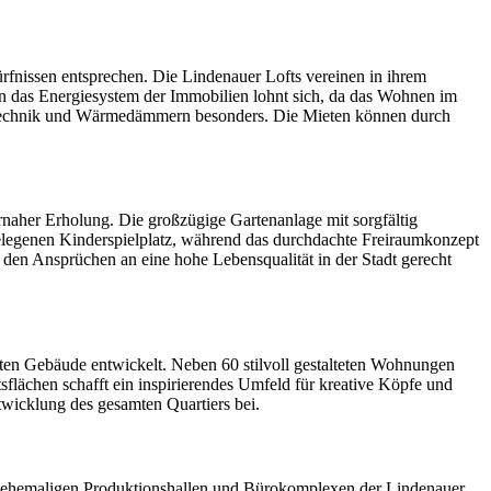
ürfnissen entsprechen. Die Lindenauer Lofts vereinen in ihrem
in das Energiesystem der Immobilien lohnt sich, da das Wohnen im
ler Technik und Wärmedämmern besonders. Die Mieten können durch
aher Erholung. Die großzügige Gartenanlage mit sorgfältig
elegenen Kinderspielplatz, während das durchdachte Freiraumkonzept
 den Ansprüchen an eine hohe Lebensqualität in der Stadt gerecht
tzten Gebäude entwickelt. Neben 60 stilvoll gestalteten Wohnungen
lächen schafft ein inspirierendes Umfeld für kreative Köpfe und
twicklung des gesamten Quartiers bei.
den ehemaligen Produktionshallen und Bürokomplexen der Lindenauer